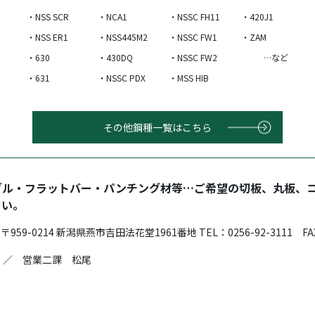
・NSS SCR
・NCA1
・NSSC FH11
・420J1
・NSS ER1
・NSS445M2
・NSSC FW1
・ZAM
・630
・430DQ
・NSSC FW2
…など
・631
・NSSC PDX
・MSS HIB
その他鋼種一覧はこちら
グル・フラットバー・パンチング材等…ご希望の切板、丸板、
さい。
9-0214 新潟県燕市吉田法花堂1961番地 TEL：0256-92-3111 FAX：
 ／ 営業二課 松尾