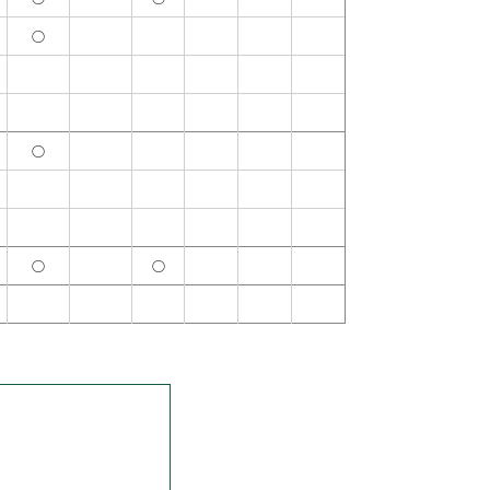
○
○
○
○