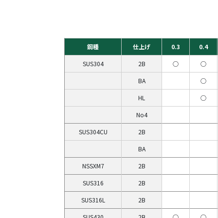
鋼種
仕上げ
0.3
0.4
SUS304
2B
○
○
BA
○
HL
○
No4
SUS304CU
2B
BA
NSSXM7
2B
SUS316
2B
SUS316L
2B
SUS430
2B
○
○