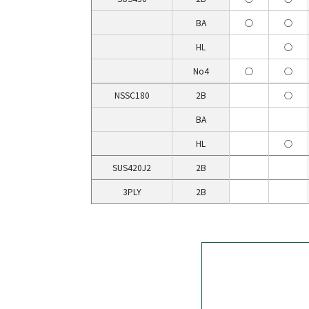
BA
○
○
HL
○
No4
○
○
NSSC180
2B
○
BA
HL
○
SUS420J2
2B
3PLY
2B